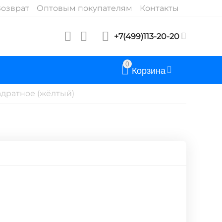
озврат
Оптовым покупателям
Контакты
+7(499)113-20-20
0
Корзина
адратное (жёлтый)