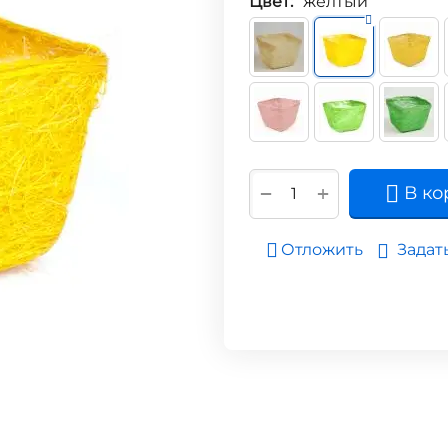
Цвет:
жёлтый
+
−
В ко
Задат
Отложить