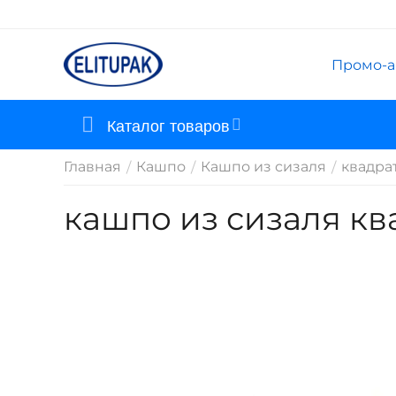
Промо-а
Каталог товаров
Главная
Кашпо
Кашпо из сизаля
квадра
/
/
/
кашпо из сизаля кв