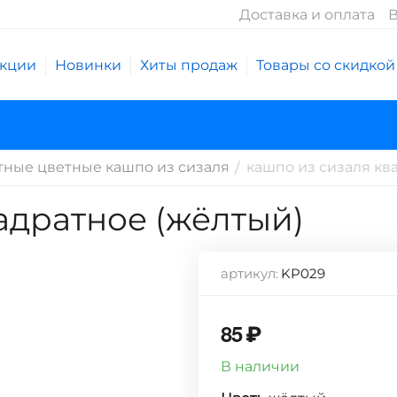
Доставка и оплата
В
кции
Новинки
Хиты продаж
Товары со скидкой
тные цветные кашпо из сизаля
кашпо из сизаля кв
/
адратное (жёлтый)
артикул:
KP029
85
₽
В наличии