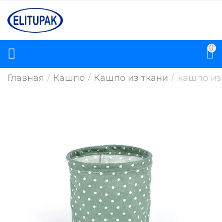
0
Главная
/
Кашпо
/
Кашпо из ткани
/
кашпо из 