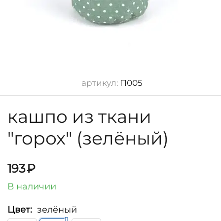
артикул:
П005
кашпо из ткани
"горох" (зелёный)
193
₽
В наличии
Цвет:
зелёный