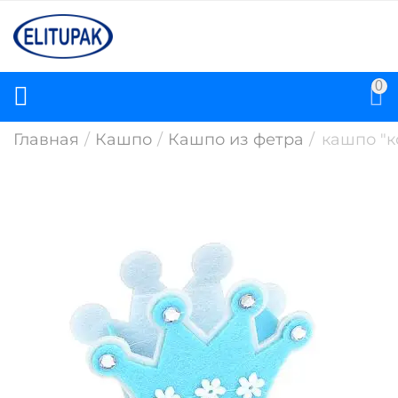
0
Главная
/
Кашпо
/
Кашпо из фетра
/
кашпо "к