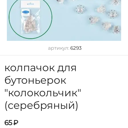
артикул:
6293
колпачок для
бутоньерок
"колокольчик"
(серебряный)
65
₽