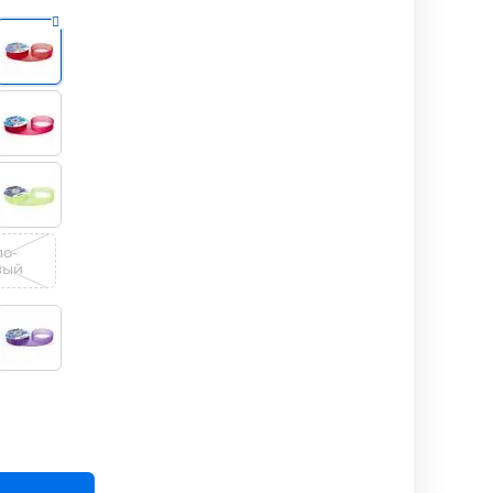
ло-
вый