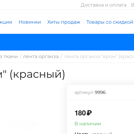
Доставка и оплата
В
кции
Новинки
Хиты продаж
Товары со скидкой
з ткани
лента органза
лента органза "кром" (крас
/
/
м" (красный)
артикул:
9996
180
₽
В наличии