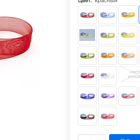
Цвет:
красный
свет
розо