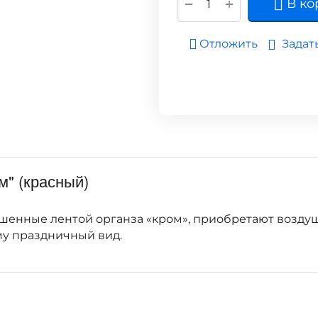
+
−
В ко
Задат
Отложить
м" (красный)
рашенные лентой органза «кром», приобретают воздуш
му праздничный вид.