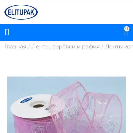
0
Главная
/
Ленты, верёвки и рафия
/
Ленты из 