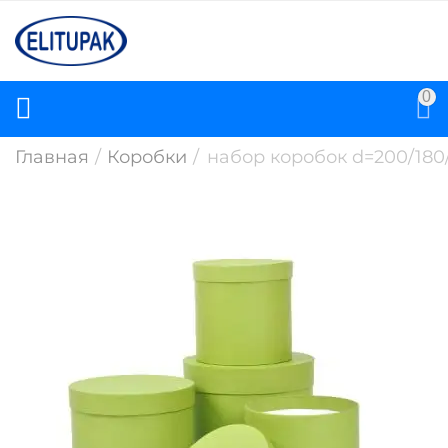
0
Главная
/
Коробки
/
набор коробок d=200/180/