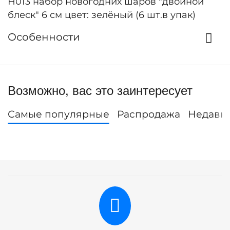
Н013 набор новогодних шаров "двойной
блеск" 6 см цвет: зелёный (6 шт.в упак)
Особенности
Возможно, вас это заинтересует
Самые популярные
Распродажа
Недавн