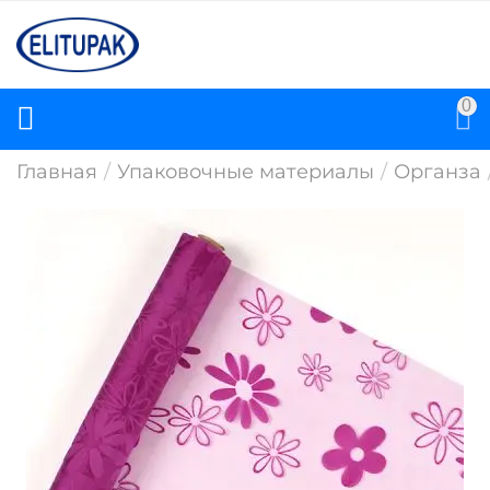
0
Главная
/
Упаковочные материалы
/
Органза