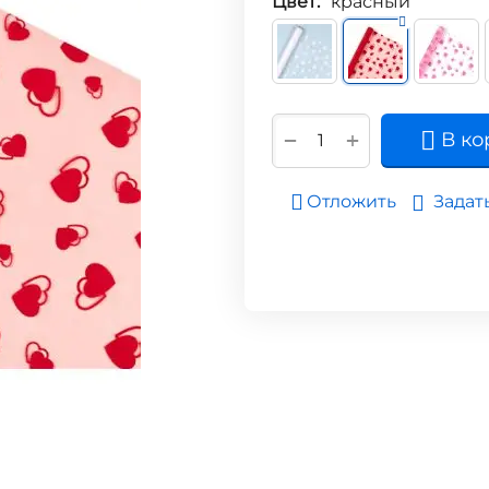
Цвет:
красный
+
−
В ко
Задат
Отложить