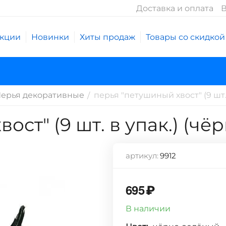
Доставка и оплата
В
кции
Новинки
Хиты продаж
Товары со скидкой
ерья декоративные
перья "петушиный хвост" (9 шт.
/
ост" (9 шт. в упак.) (ч
артикул:
9912
695
₽
В наличии