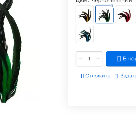
Цвет:
чёрно-зелёный
+
−
В ко
Задат
Отложить