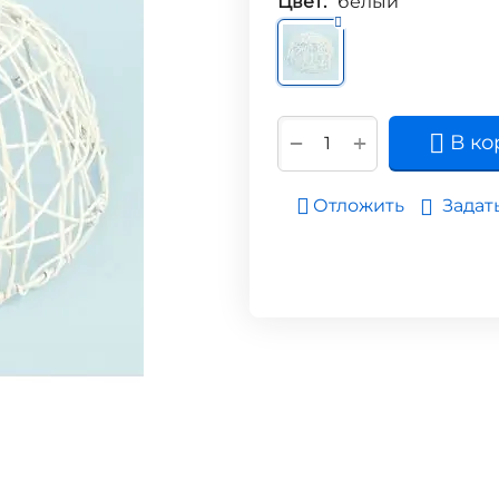
Цвет:
белый
+
−
В ко
Задат
Отложить