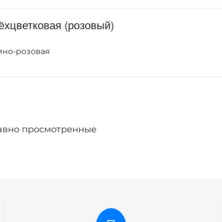
ёхцветковая (розовый)
ёмно-розовая
авно просмотренные