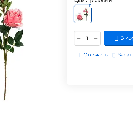
Цвет:
розовый
+
−
В ко
Задат
Отложить