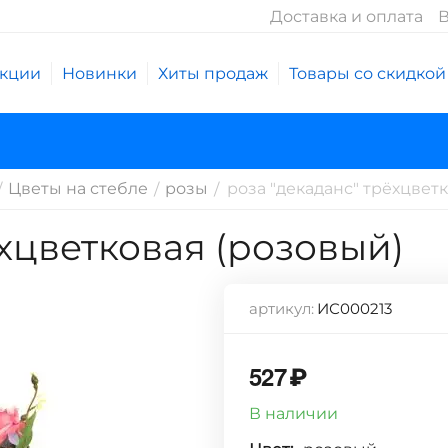
Доставка и оплата
В
кции
Новинки
Хиты продаж
Товары со скидкой
Цветы на стебле
розы
роза "декаданс" трёхцвет
/
/
/
ёхцветковая (розовый)
артикул:
ИС000213
527
₽
В наличии