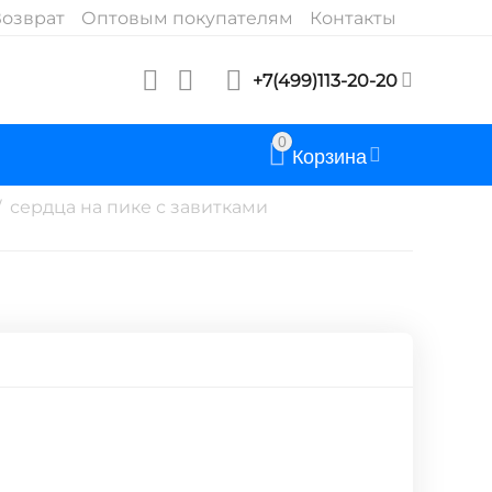
озврат
Оптовым покупателям
Контакты
+7(499)113-20-20
0
Корзина
сердца на пике с завитками
/