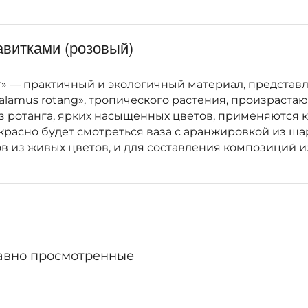
авитками (розовый)
анат» — практичный и экологичный материал, предс
Calamus rotang», тропического растения, произраст
ротанга, ярких насыщенных цветов, применяются ка
расно будет смотреться ваза с аранжировкой из ша
в из живых цветов, и для составления композиций и
авно просмотренные