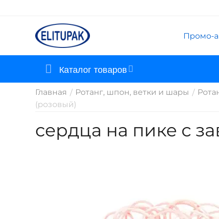
Промо-а
Каталог товаров
Главная
Ротанг, шпон, ветки и шары
Рота
/
/
(розовый)
сердца на пике с з