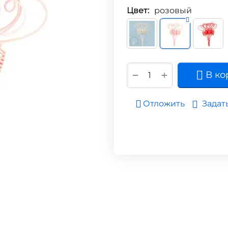
Цвет:
розовый
+
−
В ко
Задат
Отложить