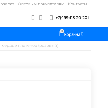
озврат
Оптовым покупателям
Контакты
+7(499)113-20-20
0
Корзина
сердце плетёное (розовый)
/