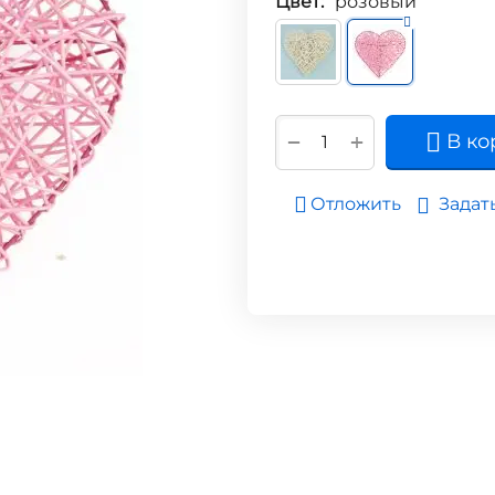
Цвет:
розовый
+
−
В ко
Задат
Отложить