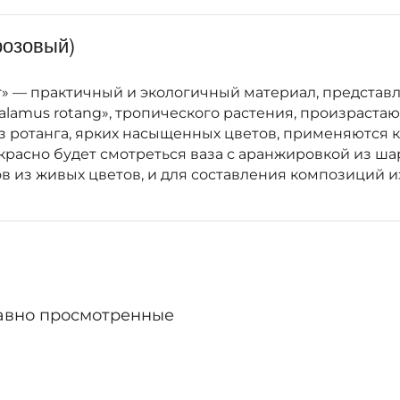
розовый)
анат» — практичный и экологичный материал, предс
Calamus rotang», тропического растения, произраст
ротанга, ярких насыщенных цветов, применяются ка
расно будет смотреться ваза с аранжировкой из ша
в из живых цветов, и для составления композиций и
авно просмотренные