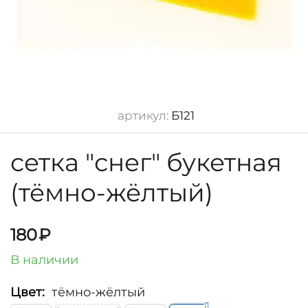
артикул:
Б121
сетка "снег" букетная
(тёмно-жёлтый)
180
₽
В наличии
Цвет:
тёмно-жёлтый