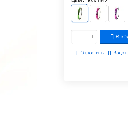
Цвет:
зелёный
+
−
В ко
Задат
Отложить