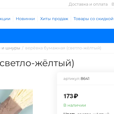
Доставка и оплата
В
кции
Новинки
Хиты продаж
Товары со скидкой
 и шнуры
верёвка бумажная (светло-жёлтый)
/
(светло-жёлтый)
артикул:
8641
173
₽
В наличии