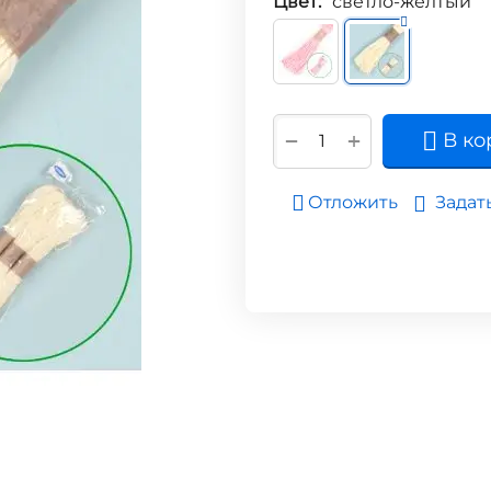
Цвет:
светло-жёлтый
+
−
В ко
Задат
Отложить