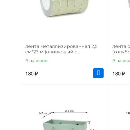
лента металлизированная 2,5
лента с
см*23 м (оливковый с
(голуб
серебром)
В наличии
В налич
180
₽
180
₽