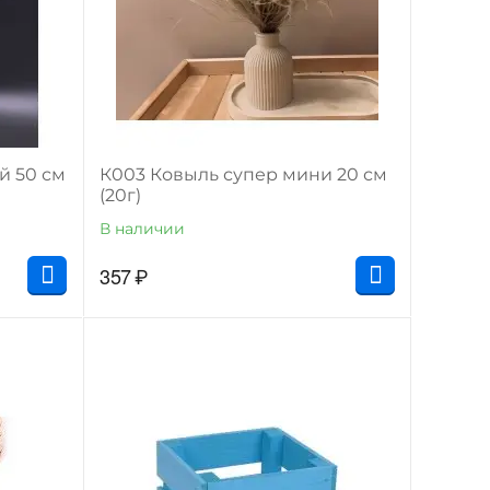
й 50 см
К003 Ковыль супер мини 20 см
(20г)
В наличии
357
₽