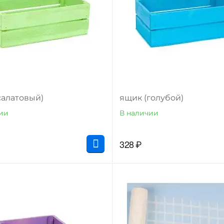
салатовый)
ящик (голубой)
ии
В наличии
328
₽