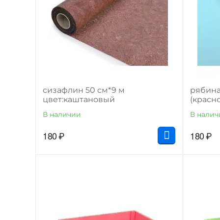
сизафлин 50 см*9 м
рябина
цвет:каштановый
(красн
В наличии
В налич
180
₽
180
₽