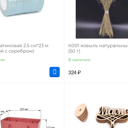
атиновая 2.5 см*23 м
К001 ковыль натуральны
ой с серебром)
(50 г)
ии
В наличии
324
₽