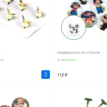
и
медальоны из стекла
ии
В наличии
112
₽