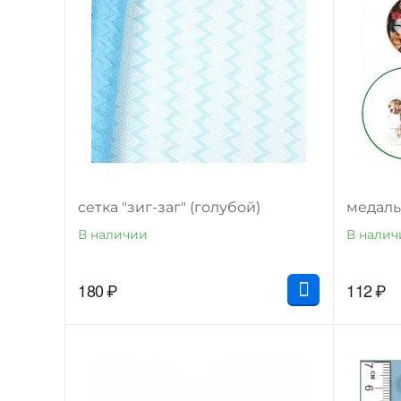
сетка "зиг-заг" (голубой)
медаль
В наличии
В налич
180
₽
112
₽