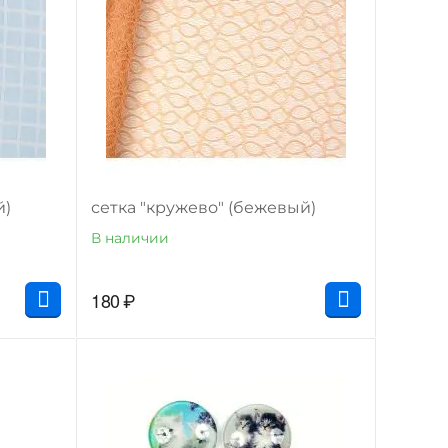
й)
сетка "кружево" (бежевый)
В наличии
180
₽