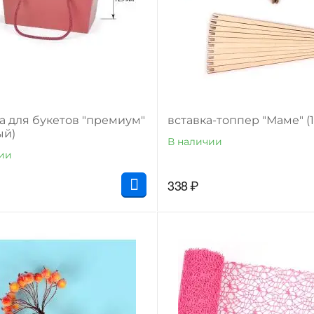
а для букетов "премиум"
вставка-топпер "Маме" (1
ый)
В наличии
ии
338
₽