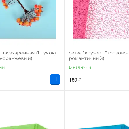
 засахаренная (1 пучок)
сетка "кружель" (розово-
о-оранжевый)
романтичный)
ии
В наличии
180
₽