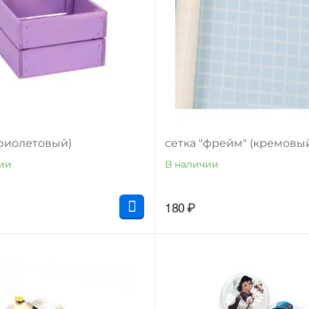
фиолетовый)
сетка "фрейм" (кремовы
ии
В наличии
180
₽