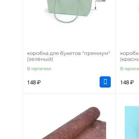
коробка для букетов "премиум"
коробк
(зелёный)
(красн
В наличии
В налич
148
₽
148
₽