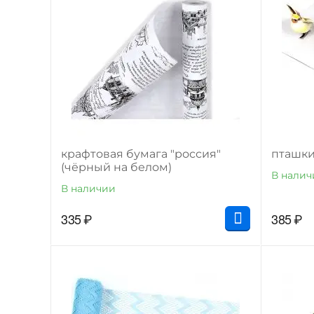
крафтовая бумага "россия"
пташк
(чёрный на белом)
В налич
В наличии
335
₽
385
₽