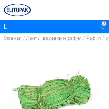
0
Главная
/
Ленты, верёвки и рафия
/
Рафия
/
р