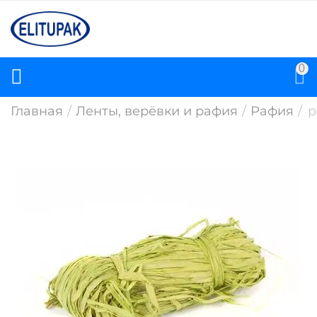
0
Главная
/
Ленты, верёвки и рафия
/
Рафия
/
р