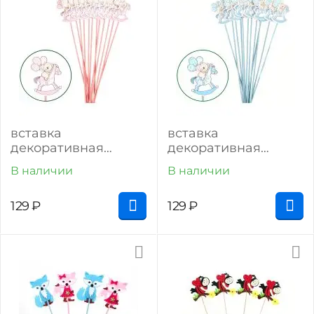
вставка
вставка
декоративная
декоративная
"мишка на лошадке"
"мишка на лошадке"
В наличии
В наличии
(12 шт) (розовый)
(12 шт) (голубой)
129
₽
129
₽