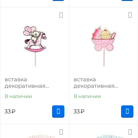
вставка
вставка
декоративная
декоративная
"мишка на лошадке"
"коляска" (12 шт)
В наличии
В наличии
(1 шт) (розовый)
(розовый)
33
₽
33
₽