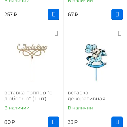
В наличии
В наличии
257
₽
67
₽
вставка-топпер "с
вставка
любовью" (1 шт)
декоративная
"мишка на лошадке"
В наличии
В наличии
(1 шт) (голубой)
80
₽
33
₽